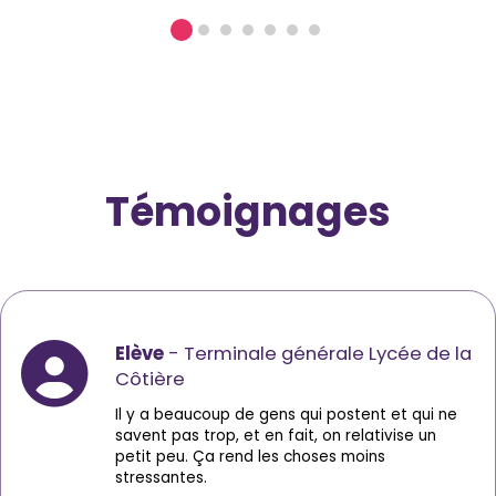
0
1
2
3
4
5
6
Témoignages
Elève
- Terminale générale Lycée de la
Côtière
Il y a beaucoup de gens qui postent et qui ne
savent pas trop, et en fait, on relativise un
petit peu. Ça rend les choses moins
stressantes.