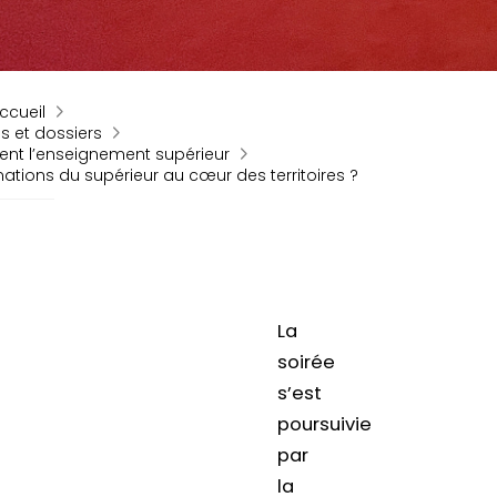
ccueil
és et dossiers
ent l’enseignement supérieur
tions du supérieur au cœur des territoires ?
La
soirée
s’est
poursuivie
par
la