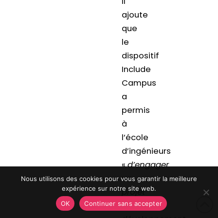
Il
ajoute
que
le
dispositif
Include
Campus
a
permis
à
l’école
d’ingénieurs
«
d’engager
un
Nous utilisons des cookies pour vous garantir la meilleure
expérience sur notre site web.
projet
OK
Continuer sans accepter
de