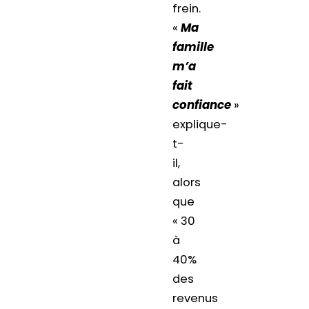
frein.
«
Ma
famille
m’a
fait
confiance
»
explique-
t-
il,
alors
que
« 30
à
40%
des
revenus