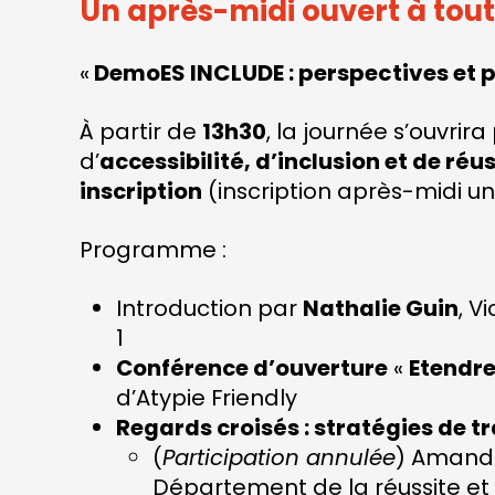
Un après-midi ouvert à toute
«
DemoES INCLUDE : perspectives et pr
À partir de
13h30
, la journée s’ouvri
d’
accessibilité, d’inclusion et de ré
inscription
(inscription après-midi u
Programme :
Introduction par
Nathalie Guin
, V
1
Conférence d’ouverture
«
Etendre
d’Atypie Friendly
Regards croisés : stratégies de 
(
Participation annulée
) Amandi
Département de la réussite et 