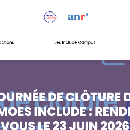
actions
Les Include Campus
OURNÉE DE CLÔTURE 
MOES INCLUDE : REND
VOUS LE 23 JUIN 2026