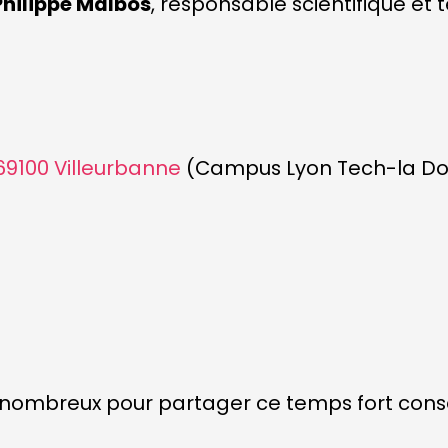
Philippe Malbos
, responsable scientifique et
 69100 Villeurbanne
(Campus Lyon Tech-la D
ombreux pour partager ce temps fort consac