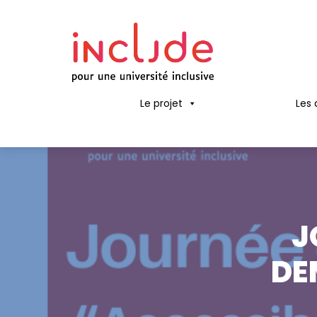
Le projet
Les 
J
DE