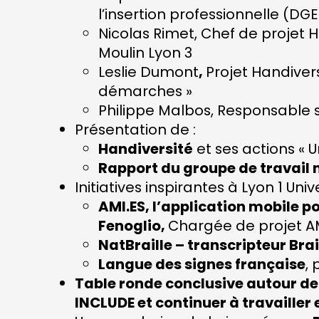
l’insertion professionnelle (DGE
Nicolas Rimet, Chef de projet H
Moulin Lyon 3
Leslie Dumont
,
Projet Handivers
démarches »
Philippe Malbos, Responsable s
Présentation de :
Handiversité
et ses actions « U
Rapport du groupe de travail n
Initiatives inspirantes à Lyon 1 Univ
AMI.ES, l’application mobile p
Fenoglio,
Chargée de projet A
NatBraille – transcripteur Brail
Langue des signes française
,
Table ronde conclusive autour de
INCLUDE et continuer à travailler