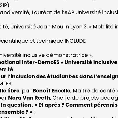
SIP)
andiversité, Lauréat de l’AAP Université inclu
ité, Université Jean Moulin Lyon 3, « Mobilité 
cientifique et technique INCLUDE
niversité inclusive démonstratrice »,
ational inter-DemoES « Université inclusive 
ersité
our l’inclusion des étudiant·es dans l’ensei
MI·ES
le libre
, par
Benoît Encelle
, Maître de confér
 par
Nora Van Reeth
, Cheffe de projets pédag
 la question
:
« Et après ? Comment pérennise
 ensemble ? »
;